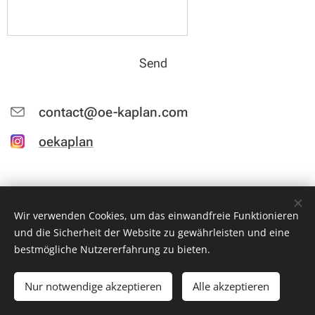
Send
contact@oe-kaplan.com
oekaplan
Wir verwenden Cookies, um das einwandfreie Funktionieren
und die Sicherheit der Website zu gewährleisten und eine
bestmögliche Nutzererfahrung zu bieten.
© 2026 Ömer Faruk Kaplan All rights reserved
Nur notwendige akzeptieren
Alle akzeptieren
Datenschutz/Impressum
Cookies